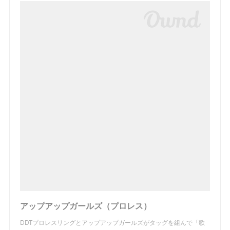
アップアップガールズ（プロレス）
DDTプロレスリングとアップアップガールズがタッグを組んで「歌