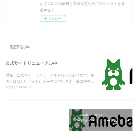
とプロレスの垣根と常識を超えたプロジェクトを見
逃すな！
フォロー
関連記事
公式サイトリニューアル中
現在、公式サイトリニューアルを行っております。年
内には新しいサイトがオープン予定です。準備が整…
2023.06.14 06:51
2023.06.14 06:51
公式サイトリニューアル中